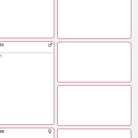
01
n
48