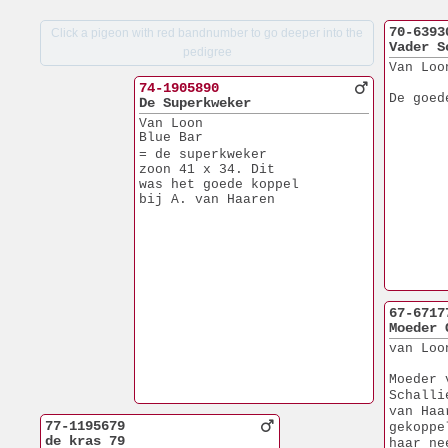
70-6393
Click a pigeon with red bandnumber to go deeper into the
Vader S
pedigree
Van Loo
74-1905890
De goed
De Superkweker
Van Loon
Blue Bar
= de superkweker
zoon 41 x 34. Dit
was het goede koppel
bij A. van Haaren
67-6717
Moeder 
van Loo
Moeder 
Schalli
van Haa
77-1195679
gekoppe
de kras 79
haar ne