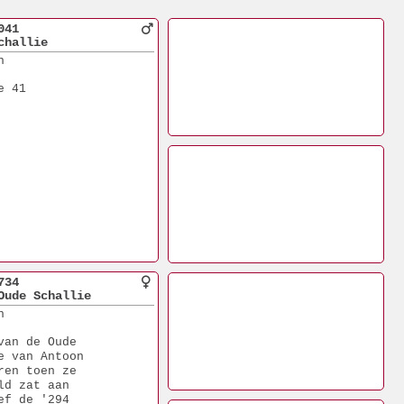
041
challie
n
e 41
734
Oude Schallie
n 
van de Oude
e van Antoon
ren toen ze
ld zat aan
ef de '294