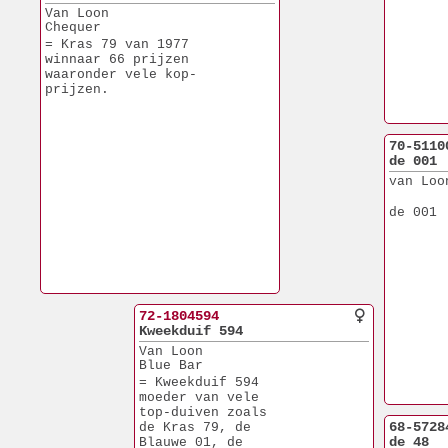
Van Loon
Chequer
= Kras 79 van 1977
winnaar 66 prijzen
waaronder vele kop-
prijzen.
70-5110
de 001
van Loo
de 001
72-1804594
Kweekduif 594
Van Loon
Blue Bar
= Kweekduif 594
moeder van vele 
top-duiven zoals 
68-5728
de Kras 79, de 
de 48
Blauwe 01, de