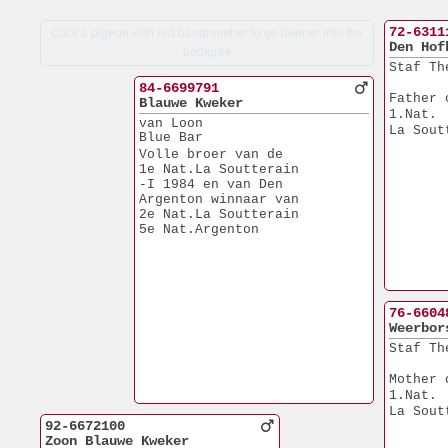
72-6311
Click a pigeon with red bandnumber to go deeper into the
Den Hof
pedigree
Staf Th
84-6699791
Father 
Blauwe Kweker
1.Nat.
van Loon
La Sout
Blue Bar
Volle broer van de
1e Nat.La Soutterain
-I 1984 en van Den
Argenton winnaar van
2e Nat.La Soutterain
5e Nat.Argenton
76-6604
Weerbor
Staf Th
Mother 
1.Nat.
La Sout
92-6672100
Zoon Blauwe Kweker