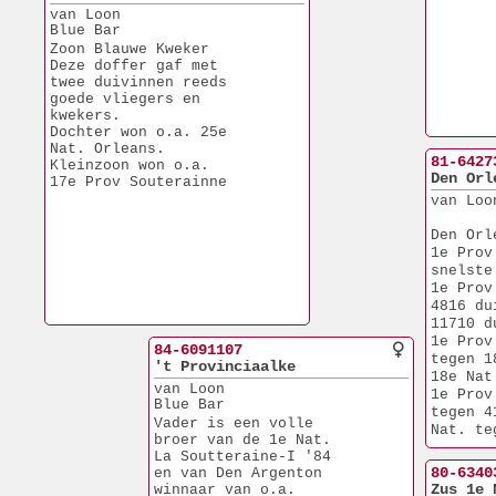
van Loon
Blue Bar
Zoon Blauwe Kweker
Deze doffer gaf met
twee duivinnen reeds
goede vliegers en
kwekers.
Dochter won o.a. 25e
Nat. Orleans.
81-6427
Kleinzoon won o.a.
Den Orl
17e Prov Souterainne
van Loo
Den Orl
1e Prov
snelste
1e Prov
4816 du
11710 d
1e Prov
84-6091107
tegen 1
't Provinciaalke
18e Nat
van Loon
1e Prov
Blue Bar
tegen 4
Vader is een volle
Nat. te
broer van de 1e Nat.
1e Prov
La Soutteraine-I '84
1986 te
80-6340
en van Den Argenton
1e Dour
Zus 1e 
winnaar van o.a.