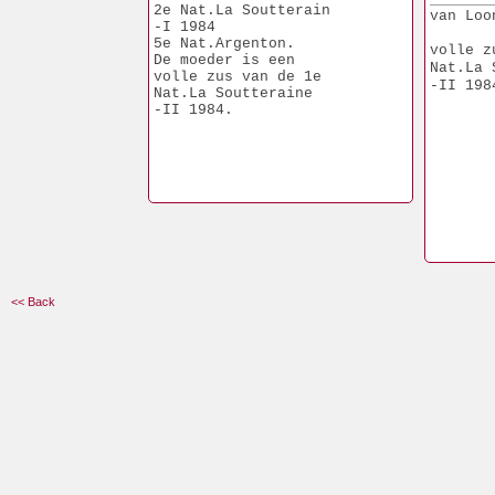
Turnhou
2e Nat.La Soutterain
van Loo
1e Dour
-I 1984
Turnhou
5e Nat.Argenton.
volle z
De moeder is een
Nat.La 
volle zus van de 1e
-II 198
Nat.La Soutteraine
-II 1984.
<< Back