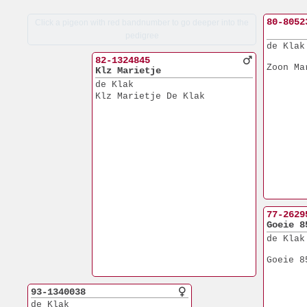
80-8052
Click a pigeon with red bandnumber to go deeper into the
pedigree
de Klak
82-1324845
Zoon Ma
Klz Marietje
de Klak
Klz Marietje De Klak
77-2629
Goeie 8
de Klak
Goeie 8
93-1340038
de Klak