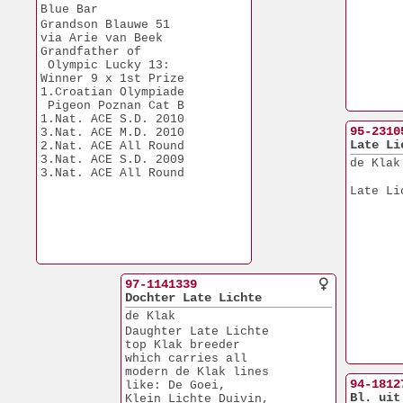
Blue Bar
Grandson Blauwe 51
via Arie van Beek
Grandfather of 
 Olympic Lucky 13:
Winner 9 x 1st Prize
1.Croatian Olympiade
 Pigeon Poznan Cat B
1.Nat. ACE S.D. 2010 
95-2310
3.Nat. ACE M.D. 2010
Late Li
2.Nat. ACE All Round 
3.Nat. ACE S.D. 2009
de Klak
3.Nat. ACE All Round 
Late Li
97-1141339
Dochter Late Lichte
de Klak
Daughter Late Lichte
top Klak breeder
which carries all 
modern de Klak lines
94-1812
like: De Goei,
Bl. uit
Klein Lichte Duivin,