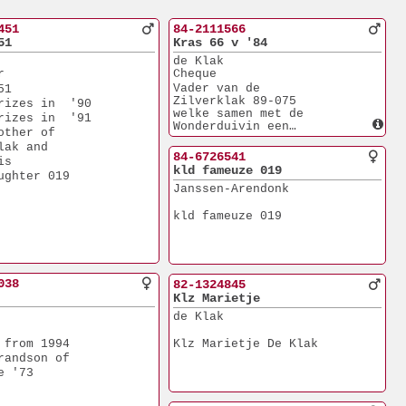
451
84-2111566
51
Kras 66 v '84
de Klak
r
Cheque
Vader van de
51
Zilverklak 89-075
rizes in  '90
welke samen met de
rizes in  '91
Wonderduivin een
other of
superkoppel vormde.
lak and 
19 direkte kinderen
84-6726541
is 
van dit koppel wist
kld fameuze 019
ughter 019
een of meer zuivere
Janssen-Arendonk
1e Prijzen te winnen
kld fameuze 019
038
82-1324845
Klz Marietje
de Klak
 from 1994
Klz Marietje De Klak
randson of
e '73