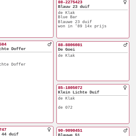
88-2275423
Blauw 23 duif
de Klak
Blue Bar
Blauwe 23 duif
won in '89 14x prijs
584
88-8806081
chte Doffer
De Goei
de Klak
chte Doffer
85-1805072
Klein Lichte Duif
de Klak
de 072
747
90-9090451
 44 duif
Blauwe 51