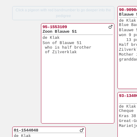
90-9090
Click a pigeon with red bandnumber to go deeper into the
Blauwe 
pedigree
de Klak
Blue Ba
95-1553109
Blauwe 
Zoon Blauwe 51
won 9 p
de Klak
   13 p
Son of Blauwe 51
Half br
 who is half brother
Zilverk
 of Zilverklak
Mother 
grandda
93-1340
de Klak
Cheque
Kras 38
Great-G
Marietj
01-1544048
de Klak