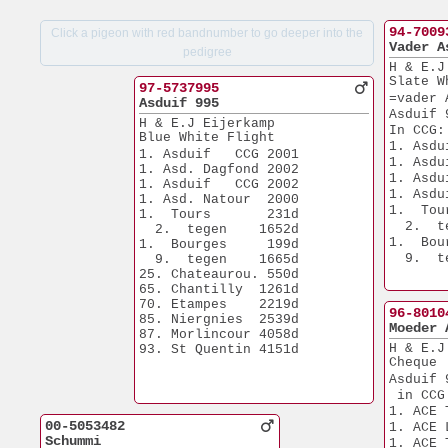
94-7009
Click a pigeon with red bandnumber to go deeper into the
Vader A
pedigree
H & E.J
Slate W
97-5737995
=vader 
Asduif 995
Asduif 
H & E.J Eijerkamp
In CCG:
Blue White Flight
1. Asdu
1. Asduif   CCG 2001
1. Asdu
1. Asd. Dagfond 2002
1. Asdu
1. Asduif   CCG 2002
1. Asdu
1. Asd. Natour  2000
1.  Tou
1.  Tours       231d
  2.  t
  2.  tegen    1652d
1.  Bou
1.  Bourges     199d
  9.  t
  9.  tegen    1665d
25. Chateaurou. 550d
65. Chantilly  1261d
70. Etampes    2219d
96-8010
85. Niergnies  2539d
Moeder 
87. Morlincour 4058d
H & E.J
93. St Quentin 4151d
Cheque
Asduif 
 in CCG
1. ACE 
00-5053482
1. ACE 
Schummi
1. ACE 