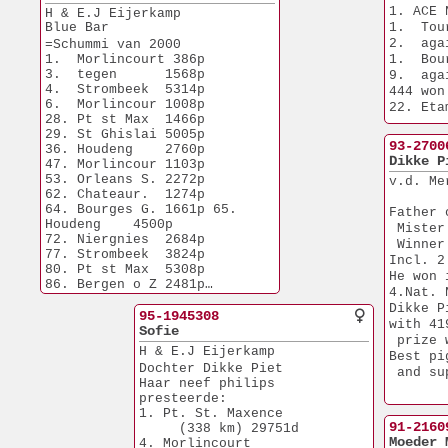
1. ACE 
H & E.J Eijerkamp
Blue Bar
1.  Tou
2.  aga
=Schummi van 2000
1.  Morlincourt 386p
1.  Bou
3.  tegen      1568p
9.  aga
4.  Strombeek  5314p 
444 won
6.  Morlincour 1008p
22. Eta
28. Pt st Max  1466p
45. Duf
29. St Ghislai 5005p
93-2700
36. Houdeng    2760p
Dikke P
47. Morlincour 1103p
53. Orleans S. 2272p
v.d. Me
62. Chateaur.  1274p
64. Bourges G. 1661p 65. 
Father 
Houdeng    4500p
 Mister
72. Niergnies  2684p
 Winner
77. Strombeek  3824p
Incl. 2
80. Pt st Max  5308p
He won 
86. Bergen o Z 2481p
4.Nat. 
109.Morlincour  966p
Dikke P
95-1945308
with 41
Sofie
 prize 
H & E.J Eijerkamp
Best pi
Dochter Dikke Piet
 and su
Haar neef philips 
presteerde:
1. Pt. St. Maxence
91-2160
     (338 km) 29751d
Moeder 
4. Morlincourt