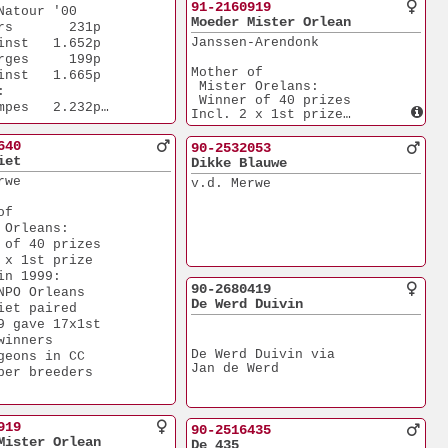
4.Nat. NPO Orleans
91-2160919
Natour '00
Dikke Piet paired 
Moeder Mister Orlean
rs       231p
with 419 gave 17x1st
Janssen-Arendonk
inst   1.652p
 prize winners
Best pigeons in CC 
rges     199p
 and super breeders
Mother of 
inst   1.665p
 Mister Orelans:
:
 Winner of 40 prizes
mpes   2.232p
Incl. 2 x 1st prize
fel    4.978p
He won in 1999:
4.Nat. NPO Orleans
640
90-2532053
iet
Dikke Blauwe
rwe
v.d. Merwe
of
 Orleans:
 of 40 prizes
 x 1st prize
in 1999:
90-2680419
NPO Orleans
De Werd Duivin
iet paired 
9 gave 17x1st
winners
De Werd Duivin via
geons in CC 
Jan de Werd
per breeders
919
90-2516435
Mister Orlean
De 435