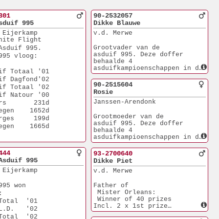
301
90-2532057
sduif 995
Dikke Blauwe
 Eijerkamp
v.d. Merwe
hite Flight
Grootvader van de
Asduif 995.
asduif 995. Deze doffer 
995 vloog:
behaalde 4 
asduifkampioenschappen in de 
if Totaal '01
Grootvader Mulko,
if Dagfond'02
Mulko een supervlieg
90-2515604
if Totaal '02
duif met arsenaal aan 
Rosie
if Natour '00
kopprijzen:
Janssen-Arendonk
Winnaar 6. NAT NPO
rs       231d
  Tours tegen  6238d
egen    1652d
1.  Harchies   2464d
Grootmoeder van de
rges     199d
1.  Strombeek   518d
asduif 995. Deze doffer 
egen    1665d
1.  Hensies     534d
behaalde 4 
1.  Tours       197d
asduifkampioenschappen in de 
1.  St Quentin  294d
Grootvader Mulko,
Mulko een supervlieg
444
93-2700640
duif met arsenaal aan 
Asduif 995
Dikke Piet
kopprijzen:
 Eijerkamp
v.d. Merwe
Winnaar 6. NAT NPO
  Tours tegen  6238d
1.  Harchies   2464d
995 won 
Father of
1.  Strombeek   518d
 Mister Orleans:
:
1.  Hensies     534d
 Winner of 40 prizes
Total  '01
1.  Tours       197d
Incl. 2 x 1st prize
L.D.   '02
1.  St Quentin  294d
He won in 1999:
Total  '02