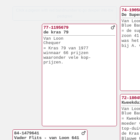
74-1905
Click a pigeon with red bandnumber to go deeper into the
De Supe
pedigree
Van Loo
Blue Ba
77-1195679
= de su
de kras 79
zoon 41
Van Loon
was het
Chequer
bij A. 
= Kras 79 van 1977
winnaar 66 prijzen
waaronder vele kop-
prijzen.
72-1804
Kweekdu
Van Loo
Blue Ba
= Kweek
moeder 
top-dui
84-1479641
de Kras
Vader Flits - van Loon 641
Blauwe 