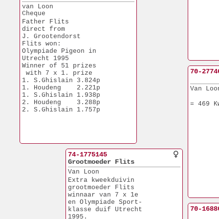
van Loon 
Cheque
Father Flits
direct from
J. Grootendorst
Flits won:
Olympiade Pigeon in
Utrecht 1995
Winner of 51 prizes
70-2774
 with 7 x 1. prize
1. S.Ghislain 3.824p
1. Houdeng    2.221p
Van Loo
1. S.Ghislain 1.938p
2. Houdeng    3.288p
= 469 K
2. S.Ghislain 1.757p
74-1775145
Grootmoeder Flits
Van Loon
Extra kweekduivin
grootmoeder Flits
winnaar van 7 x 1e
en Olympiade Sport-
70-1688
klasse duif Utrecht
1995.