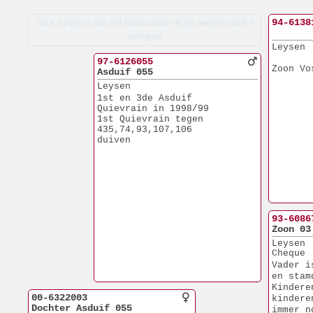
94-6138
Click a pigeon with red bandnumber to go deeper into the
pedigree
Leysen
97-6126055
Zoon Vo
Asduif 055
Leysen
1st en 3de Asduif
Quievrain in 1998/99
1st Quievrain tegen
435,74,93,107,106
duiven
93-6086
Zoon 03
Leysen
Cheque
Vader i
en stam
Kindere
00-6322003
kindere
Dochter Asduif 055
immer n