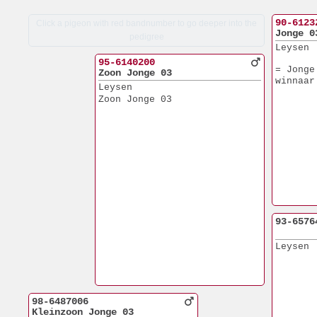
90-6123
Click a pigeon with red bandnumber to go deeper into the
Jonge 0
pedigree
Leysen
95-6140200
= Jonge
Zoon Jonge 03
winnaar
Leysen
Zoon Jonge 03
93-6576
Leysen
98-6487006
Kleinzoon Jonge 03