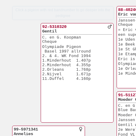
88-4024
Click a pigeon with red bandnumber to go deeper into the
Eric va
pedigree
Janssen
Cheque
92-5310320
= Eric 
Gentil
een sup
C. en G. Koopman
1e Uden
Cheque
1e Beek
Olympiade Pigeon
1e St G
 Basel 1997 allround
1e Etam
2. & 4. WK Fond 1994
Eric is
1.Minderhout  1.407p
Olympia
2.Minderhout  4.355p
1e Orle
2.Orleans     1.768p
1e Mind
2.Nijvel      1.671p
11.Duffel     4.160p
91-5112
Moeder 
C. en G
Blue Ba
Moeder 
Janssen
Gentil 
99-5971341
2e Were
Annelies
Fond VL