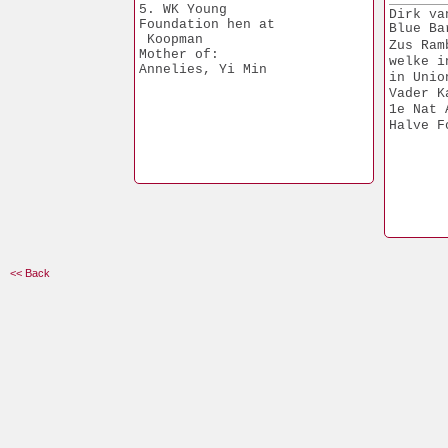
5. WK Young
Dirk va
Foundation hen at
Blue Ba
 Koopman
Zus Ram
Mother of:
welke i
Annelies, Yi Min
in Unio
Vader K
1e Nat 
Halve F
<< Back