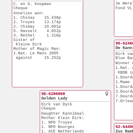
3e Were
C. en G. Koopman
Cheque
Fond VL
Annelies won:
1. Chinay    15.438p
2. Troyes    13.174p
2. Chimay    10.001p
5. Hasselt    4.052p
3. Rethel     1.318p
Sister of 
95-6246
 Kleine Dirk 
De Kann
Mother of Magic Man:
1.Nat. Le Mans 2005
Dirk va
 against     15.252p
Blue Ba
Winner 
1.Nat. 
 KBDB i
1.Dourd
1.Mame 
1.Dourd
3.Dourd
96-6286060
7.Dourd
Golden Lady
7.Orlea
Dirk van Dyck
Cheque
Daughter Kannibaal
Mother Klein Dirk:
1. NPO Troyes
92-6440
1. NPO Bourges
Zus Ram
1. ACE Netherlands