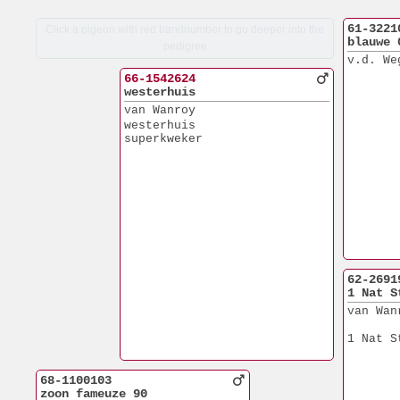
61-3221
Click a pigeon with red bandnumber to go deeper into the
blauwe 
pedigree
v.d. We
66-1542624
westerhuis
van Wanroy
westerhuis
superkweker
62-2691
1 Nat S
van Wan
1 Nat S
68-1100103
zoon fameuze 90