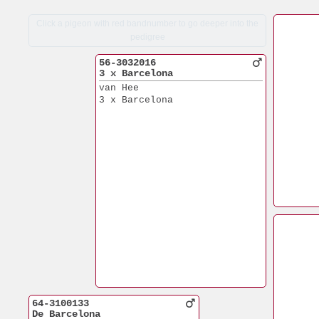
Click a pigeon with red bandnumber to go deeper into the
pedigree
56-3032016
3 x Barcelona
van Hee
3 x Barcelona
64-3100133
De Barcelona