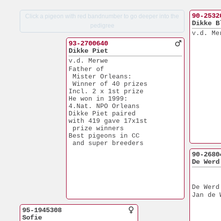
90-2532
Click a pigeon with red bandnumber to go deeper into the
Dikke B
pedigree
v.d. Me
93-2700640
Dikke Piet
v.d. Merwe
Father of
 Mister Orleans:
 Winner of 40 prizes
Incl. 2 x 1st prize
He won in 1999:
4.Nat. NPO Orleans
Dikke Piet paired 
with 419 gave 17x1st
 prize winners
Best pigeons in CC 
 and super breeders
90-2680
De Werd
De Werd
Jan de 
95-1945308
Sofie