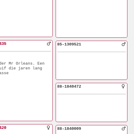
435
85-1309521
der Mr Orleans. Een 
uif die jaren lang 
asse
88-1840472
420
88-1840009