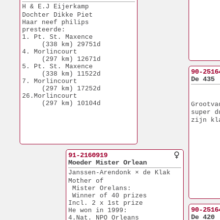
H & E.J Eijerkamp
Dochter Dikke Piet
Haar neef philips 
presteerde:
1. Pt. St. Maxence
     (338 km) 29751d
4. Morlincourt
     (297 km) 12671d
5. Pt. St. Maxence
90-2516
     (338 km) 11522d 
De 435
7. Morlincourt
     (297 km) 17252d
26.Morlincourt
     (297 km) 10104d
Grootva
super d
zijn kl
91-2160919
Moeder Mister Orlean
Janssen-Arendonk × de Klak
Mother of 
 Mister Orelans:
 Winner of 40 prizes
Incl. 2 x 1st prize
90-2516
He won in 1999:
De 420
4.Nat. NPO Orleans