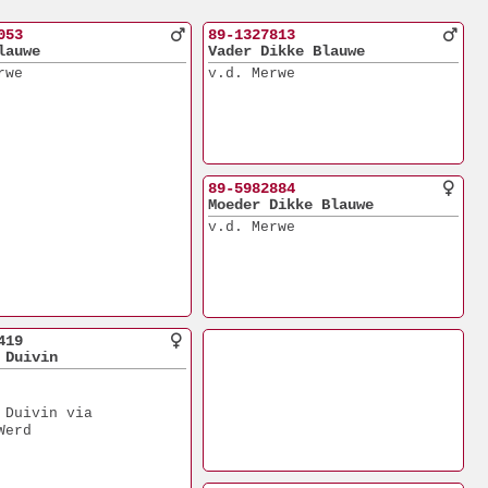
053
89-1327813
lauwe
Vader Dikke Blauwe
rwe
v.d. Merwe
89-5982884
Moeder Dikke Blauwe
v.d. Merwe
419
 Duivin
 Duivin via
Werd