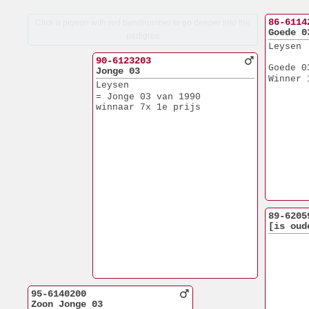
86-6114
Click a pigeon with red bandnumber to go deeper into the
Goede 0
pedigree
Leysen
90-6123203
Goede 0
Jonge 03
Winner 
Leysen
= Jonge 03 van 1990
winnaar 7x 1e prijs
89-6205
[is oud
95-6140200
Zoon Jonge 03