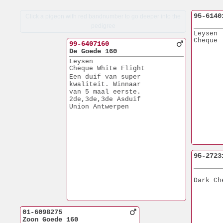
95-6140
Click a pigeon with red bandnumber to go deeper into the
pedigree
Leysen
Cheque
99-6407160
De Goede 160
Leysen
Cheque White Flight
Een duif van super
kwaliteit. Winnaar
van 5 maal eerste.
2de,3de,3de Asduif
Union Antwerpen
95-2723
Dark Ch
01-6098275
Zoon Goede 160